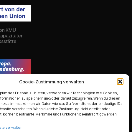
von KMU
Kapazitäten
bsstätte
Cookie-Zustimmung verwalten
plotters, eines
einer
optimales Erlebnis zu bieten, verwenden wir Technologien wie Cookies,
formationen zu speichern und/oder darauf zuzugreifen. Wenn du diesen
n zustimmst, können wir Daten wie das Surfverhalten oder eindeutige IDs
Website verarbeiten. Wenn du deine Zustimmung nicht erteilst oder
t, können bestimmte Merkmale und Funktionen beeinträchtigt werden.
ste verwalten