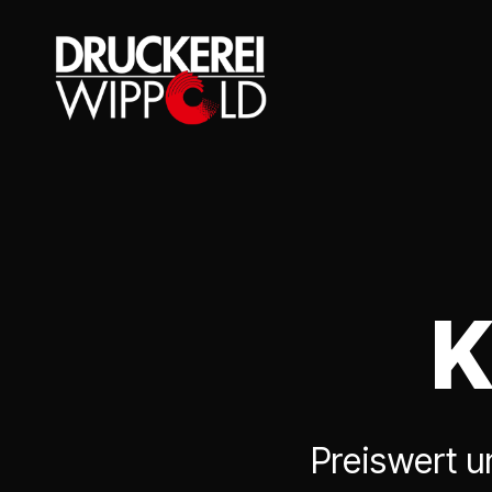
Druckerei
Wippold
K
Preiswert u