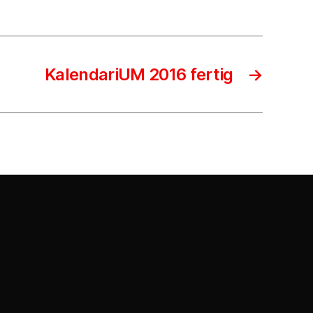
KalendariUM 2016 fertig
→