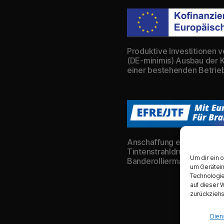
Produktive Investitionen 
(DE-minimis) Ausbau der 
einer bestehenden Betrie
Anschaffung eines Schneid
Tintenstrahldruckers und 
Um dir ein 
Banderolliermaschine
um Gerätein
Technologie
auf dieser 
zurückziehs
Dien