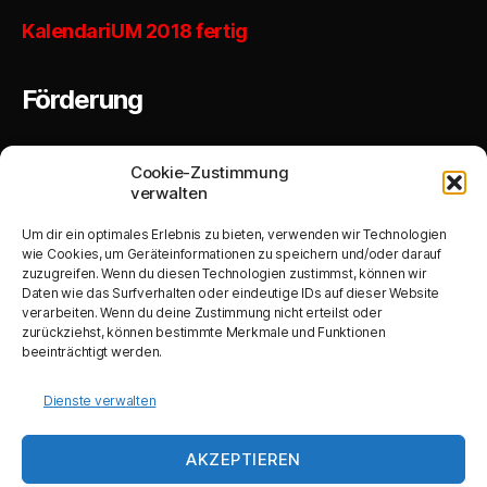
KalendariUM 2018 fertig
Förderung
Cookie-Zustimmung
verwalten
Um dir ein optimales Erlebnis zu bieten, verwenden wir Technologien
Produktive Investitionen von KMU
(DE-minimis) Ausbau der Kapazitäten
wie Cookies, um Geräteinformationen zu speichern und/oder darauf
einer bestehenden Betriebsstätte
zuzugreifen. Wenn du diesen Technologien zustimmst, können wir
Daten wie das Surfverhalten oder eindeutige IDs auf dieser Website
verarbeiten. Wenn du deine Zustimmung nicht erteilst oder
zurückziehst, können bestimmte Merkmale und Funktionen
beeinträchtigt werden.
Dienste verwalten
Anschaffung eines Schneidplotters, eines
Tintenstrahldruckers und einer
Banderolliermaschine
AKZEPTIEREN