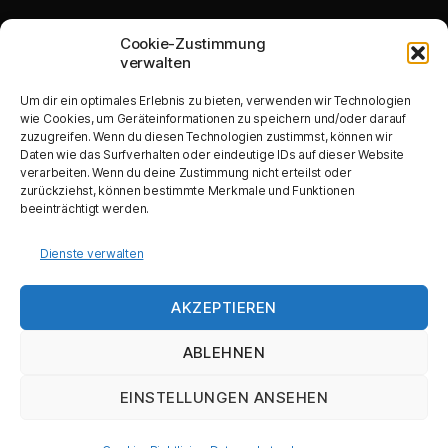
Cookie-Zustimmung
verwalten
Um dir ein optimales Erlebnis zu bieten, verwenden wir Technologien
Produktive Investitionen von KMU
(DE-minimis) Ausbau der Kapazitäten
wie Cookies, um Geräteinformationen zu speichern und/oder darauf
einer bestehenden Betriebsstätte
zuzugreifen. Wenn du diesen Technologien zustimmst, können wir
Daten wie das Surfverhalten oder eindeutige IDs auf dieser Website
verarbeiten. Wenn du deine Zustimmung nicht erteilst oder
zurückziehst, können bestimmte Merkmale und Funktionen
beeinträchtigt werden.
Dienste verwalten
Anschaffung eines Schneidplotters, eines
Tintenstrahldruckers und einer
Banderolliermaschine
AKZEPTIEREN
ABLEHNEN
EINSTELLUNGEN ANSEHEN
© 2026
Druckerei Wippold
Nach oben
↑
Datenschutz