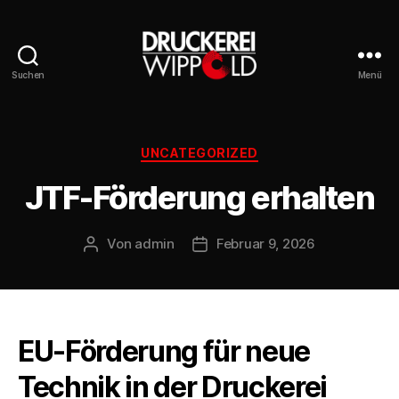
Suchen
Menü
Druckerei
Wippold
Kategorien
UNCATEGORIZED
JTF-Förderung erhalten
Von
admin
Februar 9, 2026
Beitragsautor
Veröffentlichungsdatum
EU-Förderung für neue
Technik in der Druckerei