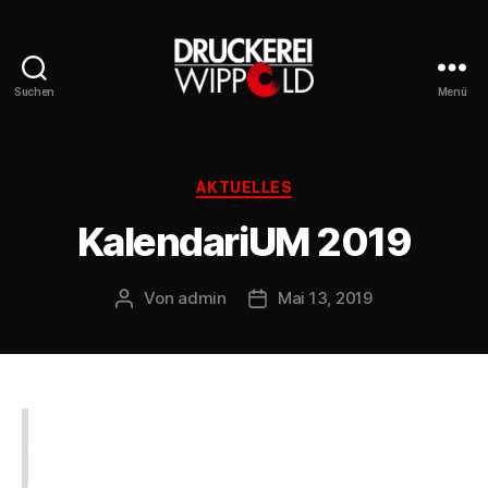
Suchen
Menü
Druckerei
Wippold
Kategorien
AKTUELLES
KalendariUM 2019
Von
admin
Mai 13, 2019
Beitragsautor
Veröffentlichungsdatum