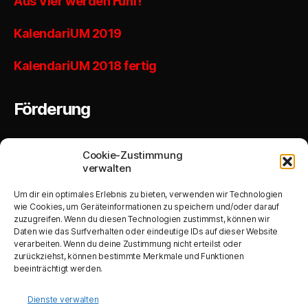
Aus Vier werden Fünf!
KalendariUM 2019
KalendariUM 2018 fertig
Förderung
Cookie-Zustimmung
verwalten
Um dir ein optimales Erlebnis zu bieten, verwenden wir Technologien
Produktive Investitionen von KMU
(DE-minimis) Ausbau der Kapazitäten
wie Cookies, um Geräteinformationen zu speichern und/oder darauf
einer bestehenden Betriebsstätte
zuzugreifen. Wenn du diesen Technologien zustimmst, können wir
Daten wie das Surfverhalten oder eindeutige IDs auf dieser Website
verarbeiten. Wenn du deine Zustimmung nicht erteilst oder
zurückziehst, können bestimmte Merkmale und Funktionen
beeinträchtigt werden.
Dienste verwalten
Anschaffung eines Schneidplotters, eines